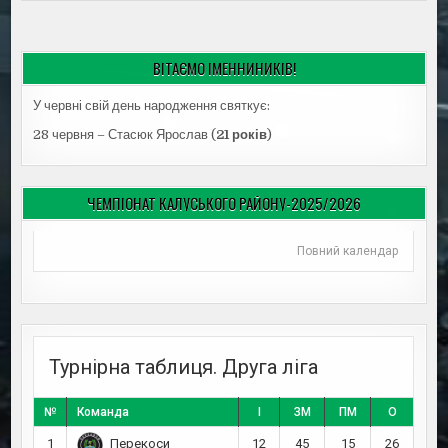
ВІТАЄМО ІМЕННИНИКІВ!
У червні свій день народження святкує:
28 червня – Стасюк Ярослав (
21 років
)
ЧЕМПІОНАТ КАЛУСЬКОГО РАЙОНУ-2025/2026
Повний календар
Турнірна таблиця. Друга ліга
№
Команда
І
ЗМ
ПМ
О
1
12
45
15
26
Перекоси