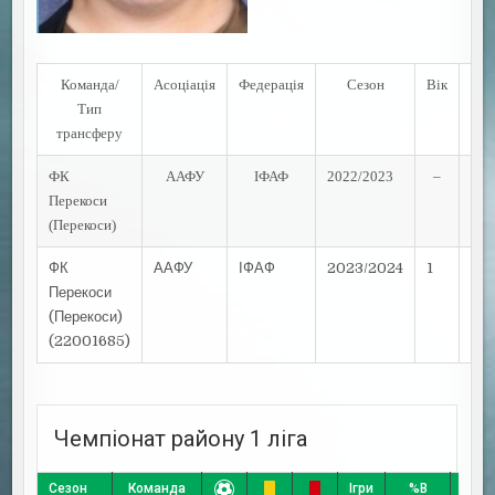
Команда/
Асоціація
Федерація
Сезон
Вік
Дат
Тип
трансферу
ФК
ААФУ
ІФАФ
2022/2023
–
07.
Перекоси
(Перекоси)
ФК
ААФУ
ІФАФ
2023/2024
1
18.
Перекоси
(Перекоси)
(22001685)
Чемпіонат району 1 ліга
Сезон
Команда
Ігри
%В
%Н