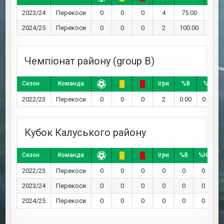
2023/24
Перекоси
0
0
0
4
75.00
0.00
2024/25
Перекоси
0
0
0
2
100.00
0.00
Чемпіонат району (group B)
Сезон
Команда
Ігри
%В
%Н
2022/23
Перекоси
0
0
0
2
0.00
0.00
Кубок Калуського району
Сезон
Команда
Ігри
%В
%Н
%
2022/23
Перекоси
0
0
0
0
0
0
2023/24
Перекоси
0
0
0
0
0
0
2024/25
Перекоси
0
0
0
0
0
0