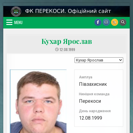
Skip
ФК Перекоси. Офіційний сайт
Сайт про команду Калуського району
to
content
MENU
Кухар Ярослав
12.08.1999
Амплуа
Півзахисник
Нинішня команда
Перекоси
День народження
12.08.1999