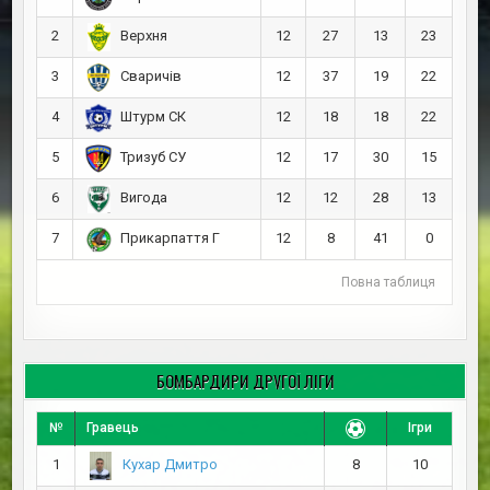
2
12
27
13
23
Верхня
3
12
37
19
22
Сваричів
4
12
18
18
22
Штурм СК
5
12
17
30
15
Тризуб СУ
6
12
12
28
13
Вигода
7
12
8
41
0
Прикарпаття Г
Повна таблиця
БОМБАРДИРИ ДРУГОЇ ЛІГИ
№
Гравець
Ігри
1
8
10
Кухар Дмитро