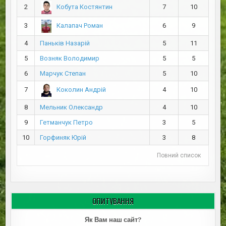
2
7
10
Кобута Костянтин
3
6
9
Калапач Роман
4
Паньків Назарій
5
11
5
Возняк Володимир
5
5
6
Марчук Степан
5
10
7
4
10
Коколин Андрій
8
Мельник Олександр
4
10
9
Гетманчук Петро
3
5
10
Горфиняк Юрій
3
8
Повний список
ОПИТУВАННЯ
Як Вам наш сайт?