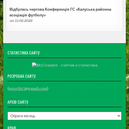
Відбулась чергова Конференція ГС «Калуська районна
асоціація футболу»
on 15.06.2026
СТАТИСТИКА САЙТУ
РОЗРОБКА САЙТУ
(
sportkr1@gmail.com
)
АРХІВ САЙТУ
Архів
сайту
КРАФ