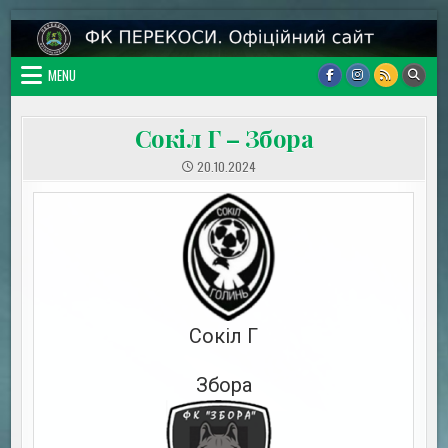
Skip
ФК Перекоси. Офіційний сайт
Сайт про команду Калуського району
to
content
MENU
Сокіл Г – Збора
20.10.2024
Сокіл Г
Збора