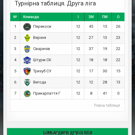
Турнірна таблиця. Друга ліга
№
Команда
І
ЗМ
ПМ
О
1
12
45
15
26
Перекоси
2
12
27
13
23
Верхня
3
12
37
19
22
Сваричів
4
12
18
18
22
Штурм СК
5
12
17
30
15
Тризуб СУ
6
12
12
28
13
Вигода
7
12
8
41
0
Прикарпаття Г
Повна таблиця
БОМБАРДИРИ ДРУГОЇ ЛІГИ