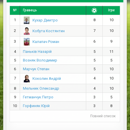
№
Гравець
Ігри
1
8
10
Кухар Дмитро
2
7
10
Кобута Костянтин
3
6
9
Калапач Роман
4
Паньків Назарій
5
11
5
Возняк Володимир
5
5
6
Марчук Степан
5
10
7
4
10
Коколин Андрій
8
Мельник Олександр
4
10
9
Гетманчук Петро
3
5
10
Горфиняк Юрій
3
8
Повний список