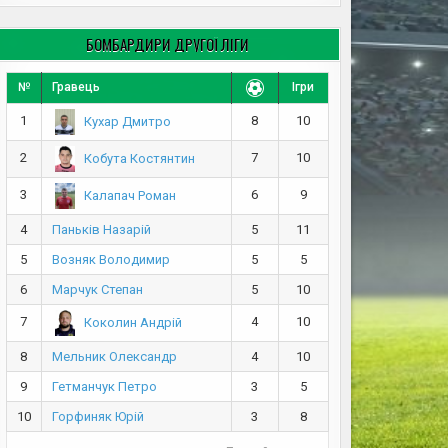
БОМБАРДИРИ ДРУГОЇ ЛІГИ
№
Гравець
Ігри
1
8
10
Кухар Дмитро
2
7
10
Кобута Костянтин
3
6
9
Калапач Роман
4
Паньків Назарій
5
11
5
Возняк Володимир
5
5
6
Марчук Степан
5
10
7
4
10
Коколин Андрій
8
Мельник Олександр
4
10
9
Гетманчук Петро
3
5
10
Горфиняк Юрій
3
8