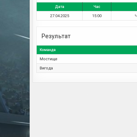
Дата
Час
27.04.2025
15:00
Ч
Результат
Команда
Мостище
Вигода