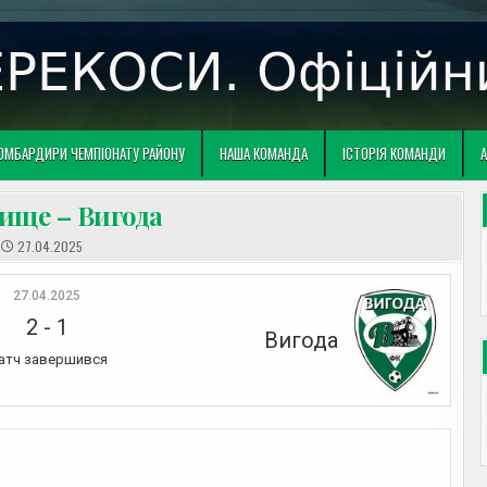
ОМБАРДИРИ ЧЕМПІОНАТУ РАЙОНУ
НАША КОМАНДА
ІСТОРІЯ КОМАНДИ
А
ище – Вигода
27.04.2025
27.04.2025
2
-
1
Вигода
атч завершився