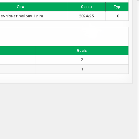
Ліга
Сезон
Тур
емпіонат району 1 ліга
2024/25
10
Goals
2
1