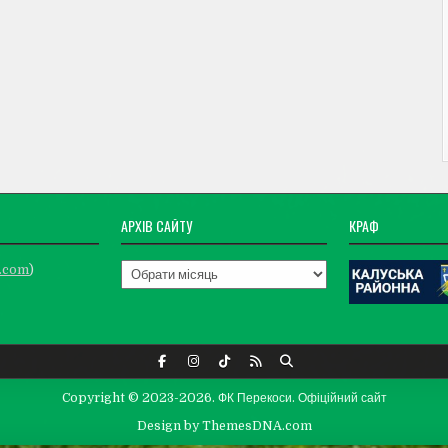
АРХІВ САЙТУ
КРАФ
Архів
.com
)
сайту
Copyright © 2023-2026. ФК Перекоси. Офіційний сайт
Design by ThemesDNA.com