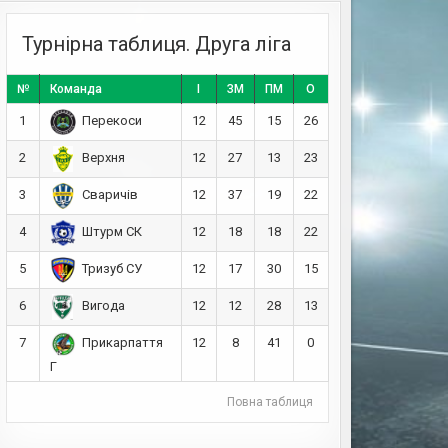
Турнірна таблиця. Друга ліга
№
Команда
І
ЗМ
ПМ
О
1
12
45
15
26
Перекоси
2
12
27
13
23
Верхня
3
12
37
19
22
Сваричів
4
12
18
18
22
Штурм СК
5
12
17
30
15
Тризуб СУ
6
12
12
28
13
Вигода
7
12
8
41
0
Прикарпаття
Г
Повна таблиця