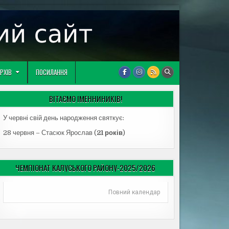
РХІВ
ПОСИЛАННЯ
ВІТАЄМО ІМЕННИНИКІВ!
У червні свій день народження святкує:
28 червня – Стасюк Ярослав (
21 років
)
ЧЕМПІОНАТ КАЛУСЬКОГО РАЙОНУ-2025/2026
Повний календар